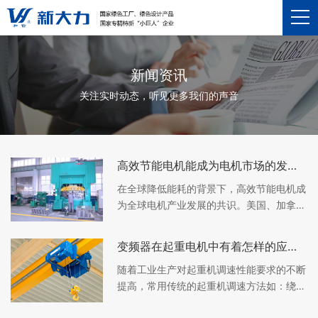
新闻资讯
关注实时动态，听见更多我们的声音
高效节能电机能成为电机市场的发展趋势吗？
在全球降低能耗的背景下，高效节能电机成
为全球电机产业发展的共识。美国、加拿
大、墨西哥、巴西、澳大利亚和新西兰等国
家都相继制定了电动机的能效标准与能效标
变频器在起重电机中有着怎样的应用？
识制度，明确了电机节能与效率提高的时间
随着工业生产对起重机调速性能要求的不断
表、执行方式与实施范围。比如，美国在
提高，常用传统的起重机调速方法如：绕线
EPACT标准之上制定的NEMA Premium超
转子异步电动机转子串电阻调速、晶闸管定
高能效标准、欧盟的EU—CEMEP标准、澳